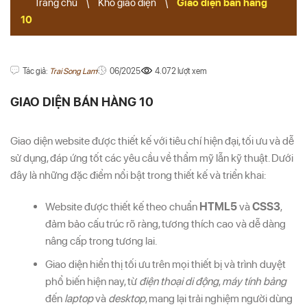
Trang chủ
\
Kho giao diện
\
Giao diện bán hàng
10
Tác giả:
Trai Song Lam
06/2025
4.072 lượt xem
GIAO DIỆN BÁN HÀNG 10
Giao diện website được thiết kế với tiêu chí hiện đại, tối ưu và dễ
sử dụng, đáp ứng tốt các yêu cầu về thẩm mỹ lẫn kỹ thuật. Dưới
đây là những đặc điểm nổi bật trong thiết kế và triển khai:
Website được thiết kế theo chuẩn
HTML5
và
CSS3
,
đảm bảo cấu trúc rõ ràng, tương thích cao và dễ dàng
nâng cấp trong tương lai.
Giao diện hiển thị tối ưu trên mọi thiết bị và trình duyệt
phổ biến hiện nay, từ
điện thoại di động
,
máy tính bảng
đến
laptop
và
desktop
, mang lại trải nghiệm người dùng