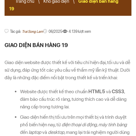
Trang chủ
\
Kho giao diện
\
Giao diện bán hàng
19
Tác giả:
Trai Song Lam
06/2025
4.139 lượt xem
GIAO DIỆN BÁN HÀNG 19
Giao diện website được thiết kế với tiêu chí hiện đại, tối ưu và dễ
sử dụng, đáp ứng tốt các yêu cầu về thẩm mỹ lẫn kỹ thuật. Dưới
đây là những đặc điểm nổi bật trong thiết kế và triển khai:
Website được thiết kế theo chuẩn
HTML5
và
CSS3
,
đảm bảo cấu trúc rõ ràng, tương thích cao và dễ dàng
nâng cấp trong tương lai.
Giao diện hiển thị tối ưu trên mọi thiết bị và trình duyệt
phổ biến hiện nay, từ
điện thoại di động
,
máy tính bảng
đến
laptop
và
desktop
, mang lại trải nghiệm người dùng