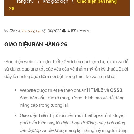
Trang chủ
\
Kho giao diện
\
Giao diện bán hàng
26
Tác giả:
Trai Song Lam
06/2025
4.155 lượt xem
GIAO DIỆN BÁN HÀNG 26
Giao diện website được thiết kế với tiêu chí hiện đại, tối ưu và dễ
sử dụng, đáp ứng tốt các yêu cầu về thẩm mỹ lẫn kỹ thuật. Dưới
đây là những đặc điểm nổi bật trong thiết kế và triển khai:
Website được thiết kế theo chuẩn
HTML5
và
CSS3
,
đảm bảo cấu trúc rõ ràng, tương thích cao và dễ dàng
nâng cấp trong tương lai.
Giao diện hiển thị tối ưu trên mọi thiết bị và trình duyệt
phổ biến hiện nay, từ
điện thoại di động
,
máy tính bảng
đến
laptop
và
desktop
, mang lại trải nghiệm người dùng