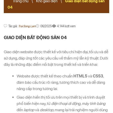
Trang chủ
\
Kho giao diện
\
Giao diện bất động sản
04
Tác giả:
Trai Song Lam
06/2025
4.144 lượt xem
GIAO DIỆN BẤT ĐỘNG SẢN 04
Giao diện website được thiết kế với tiêu chí hiện đại, tối ưu và dễ
sử dụng, đáp ứng tốt các yêu cầu về thẩm mỹ lẫn kỹ thuật. Dưới
đây là những đặc điểm nổi bật trong thiết kế và triển khai:
Website được thiết kế theo chuẩn
HTML5
và
CSS3
,
đảm bảo cấu trúc rõ ràng, tương thích cao và dễ dàng
nâng cấp trong tương lai.
Giao diện hiển thị tối ưu trên mọi thiết bị và trình duyệt
phổ biến hiện nay, từ
điện thoại di động
,
máy tính bảng
đến
laptop
và
desktop
, mang lại trải nghiệm người dùng