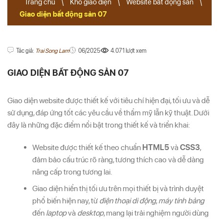
Trang chủ
\
Kho giao diện
\
Website bất động sản
\
Giao diện bất động sản 07
Tác giả:
Trai Song Lam
06/2025
4.071 lượt xem
GIAO DIỆN BẤT ĐỘNG SẢN 07
Giao diện website được thiết kế với tiêu chí hiện đại, tối ưu và dễ
sử dụng, đáp ứng tốt các yêu cầu về thẩm mỹ lẫn kỹ thuật. Dưới
đây là những đặc điểm nổi bật trong thiết kế và triển khai:
Website được thiết kế theo chuẩn
HTML5
và
CSS3
,
đảm bảo cấu trúc rõ ràng, tương thích cao và dễ dàng
nâng cấp trong tương lai.
Giao diện hiển thị tối ưu trên mọi thiết bị và trình duyệt
phổ biến hiện nay, từ
điện thoại di động
,
máy tính bảng
đến
laptop
và
desktop
, mang lại trải nghiệm người dùng