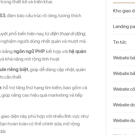
rong thiết kế và triển khai:
Kho giao d
S3
, đảm bảo cấu trúc rõ ràng, tương thích
Landing p
 duyệt phổ biến hiện nay, từ
điện thoại di động
,
rải nghiệm người dùng nhất quán và mượt mà.
Tin tức
nh bằng
ngôn ngữ PHP
kết hợp với
hệ quản
Website b
 và khả năng mở rộng linh hoạt.
le riêng biệt
, giúp dễ dàng cập nhật, quản
Website bấ
i cần thiết.
e
, hỗ trợ tăng thứ hạng tìm kiếm, bao gồm cả
Website c
ng, giúp nâng cao hiệu quả marketing và tiếp
Website d
, giao diện này phù hợp với nhiều lĩnh vực như
Website du
 Bạn hoàn toàn có thể chỉnh sửa, mở rộng
dài.