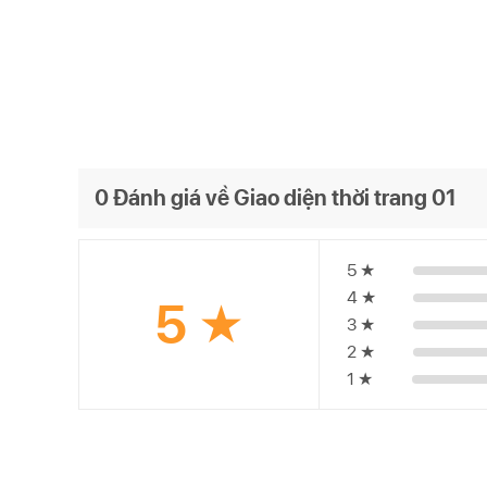
0 Đánh giá về Giao diện thời trang 01
5 ★
4 ★
5 ★
3 ★
2 ★
1 ★