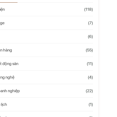
iện
(118)
age
(7)
(6)
án hàng
(55)
t động sản
(11)
ông nghệ
(4)
oanh nghiệp
(22)
 lịch
(1)