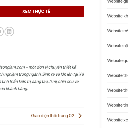
Website gi
XEM THỰC TẾ
Website k
Website m
Website nộ
Website qu
aisonglam.com – một đơn vị chuyên thiết kế
h nghiệm trong ngành. Sinh ra và lớn lên tại Xã
Website th
nh thần kiên trì, sáng tạo, tỉ mỉ, chỉn chu và
của khách hàng.
Website t
Website tin
Giao diện thời trang 02
Website xe