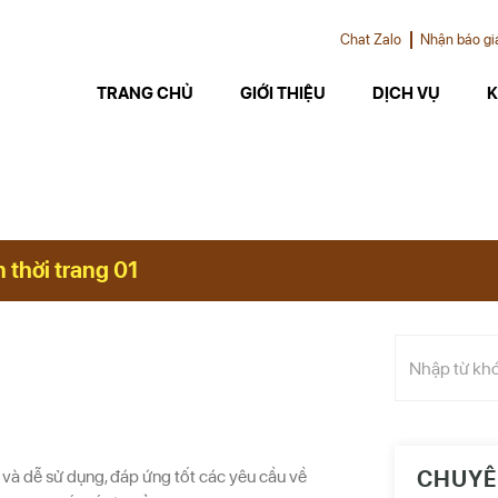
Thiết kế chuyên nghiệp
Chat Zalo
Nhận báo gi
TRANG CHỦ
GIỚI THIỆU
DỊCH VỤ
K
n thời trang 01
ưu và dễ sử dụng, đáp ứng tốt các yêu cầu về
CHUYÊ