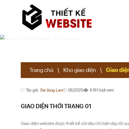
Skip
to
content
Trang chủ
\
Kho giao diện
\
Giao diệ
XEM THÊM
Tác giả:
Trai Song Lam
06/2025
4.161 lượt xem
GIAO DIỆN THỜI TRANG 01
Giao diện website được thiết kế với tiêu chí hiện đại, tối 