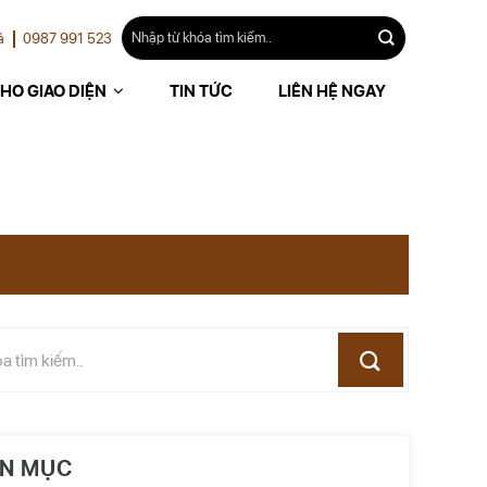
á
0987 991 523
HO GIAO DIỆN
TIN TỨC
LIÊN HỆ NGAY
N MỤC