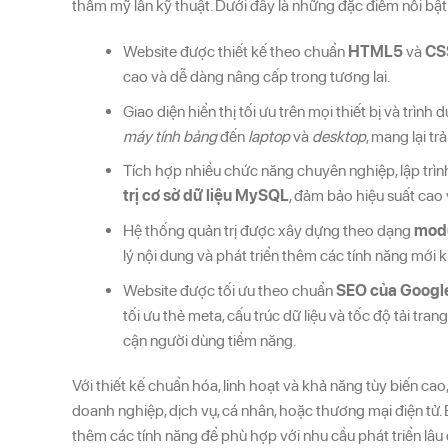
thẩm mỹ lẫn kỹ thuật. Dưới đây là những đặc điểm nổi bật t
Website được thiết kế theo chuẩn
HTML5
và
CS
cao và dễ dàng nâng cấp trong tương lai.
Giao diện hiển thị tối ưu trên mọi thiết bị và trình
máy tính bảng
đến
laptop
và
desktop
, mang lại t
Tích hợp nhiều chức năng chuyên nghiệp, lập trì
trị cơ sở dữ liệu MySQL
, đảm bảo hiệu suất cao
Hệ thống quản trị được xây dựng theo dạng
modu
lý nội dung và phát triển thêm các tính năng mới kh
Website được tối ưu theo chuẩn
SEO của Googl
tối ưu thẻ meta, cấu trúc dữ liệu và tốc độ tải tra
cận người dùng tiềm năng.
Với thiết kế chuẩn hóa, linh hoạt và khả năng tùy biến cao
doanh nghiệp, dịch vụ, cá nhân, hoặc thương mại điện tử.
thêm các tính năng để phù hợp với nhu cầu phát triển lâu 