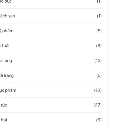
áo dục
(1)
hách sạn
(1)
ỹ phẩm
(5)
i thất
(8)
à tặng
(13)
ời trang
(5)
hực phẩm
(10)
 tức
(47)
 hơi
(6)