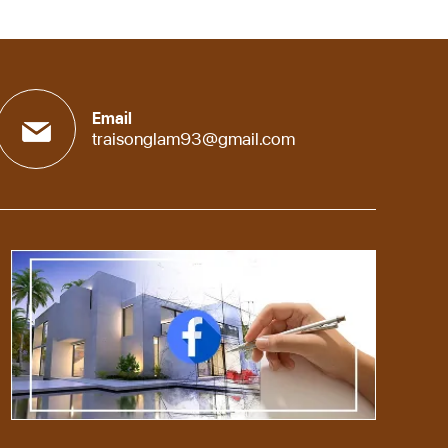
Email
traisonglam93@gmail.com