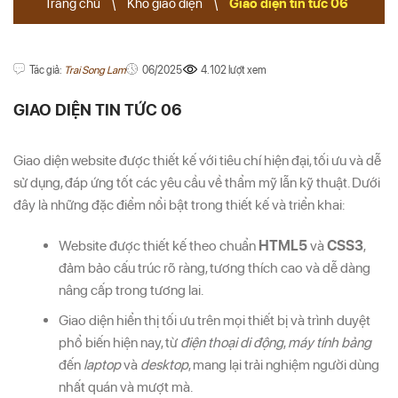
Trang chủ
\
Kho giao diện
\
Giao diện tin tức 06
Tác giả:
Trai Song Lam
06/2025
4.102 lượt xem
GIAO DIỆN TIN TỨC 06
Giao diện website được thiết kế với tiêu chí hiện đại, tối ưu và dễ
sử dụng, đáp ứng tốt các yêu cầu về thẩm mỹ lẫn kỹ thuật. Dưới
đây là những đặc điểm nổi bật trong thiết kế và triển khai:
Website được thiết kế theo chuẩn
HTML5
và
CSS3
,
đảm bảo cấu trúc rõ ràng, tương thích cao và dễ dàng
nâng cấp trong tương lai.
Giao diện hiển thị tối ưu trên mọi thiết bị và trình duyệt
phổ biến hiện nay, từ
điện thoại di động
,
máy tính bảng
đến
laptop
và
desktop
, mang lại trải nghiệm người dùng
nhất quán và mượt mà.