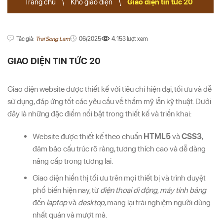
Trang chủ
\
Kho giao diện
\
Giao diện tin tức 20
Tác giả:
Trai Song Lam
06/2025
4.153 lượt xem
GIAO DIỆN TIN TỨC 20
Giao diện website được thiết kế với tiêu chí hiện đại, tối ưu và dễ
sử dụng, đáp ứng tốt các yêu cầu về thẩm mỹ lẫn kỹ thuật. Dưới
đây là những đặc điểm nổi bật trong thiết kế và triển khai:
Website được thiết kế theo chuẩn
HTML5
và
CSS3
,
đảm bảo cấu trúc rõ ràng, tương thích cao và dễ dàng
nâng cấp trong tương lai.
Giao diện hiển thị tối ưu trên mọi thiết bị và trình duyệt
phổ biến hiện nay, từ
điện thoại di động
,
máy tính bảng
đến
laptop
và
desktop
, mang lại trải nghiệm người dùng
nhất quán và mượt mà.