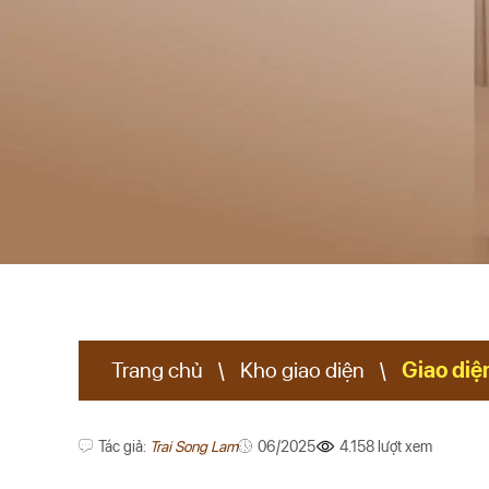
XEM THÊM
Trang chủ
\
Kho giao diện
\
Giao diện
Tác giả:
Trai Song Lam
06/2025
4.158 lượt xem