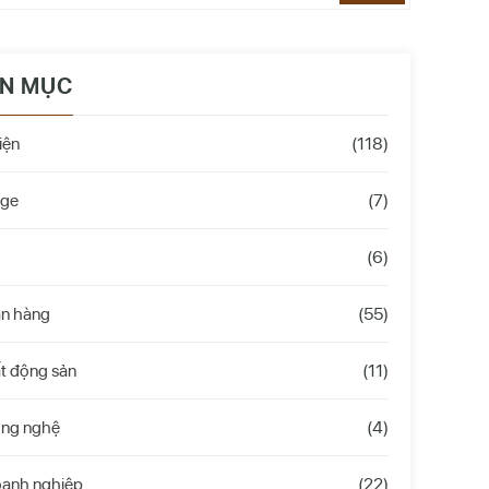
N MỤC
iện
(118)
age
(7)
(6)
án hàng
(55)
t động sản
(11)
ông nghệ
(4)
oanh nghiệp
(22)