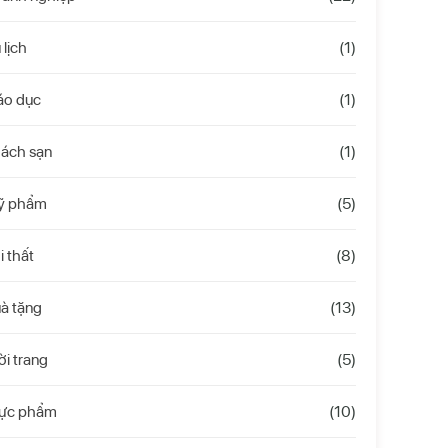
 lịch
(1)
áo dục
(1)
hách sạn
(1)
ỹ phẩm
(5)
i thất
(8)
à tặng
(13)
ời trang
(5)
hực phẩm
(10)