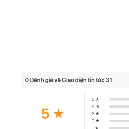
0 Đánh giá về Giao diện tin tức 31
5 ★
4 ★
5 ★
3 ★
2 ★
1 ★