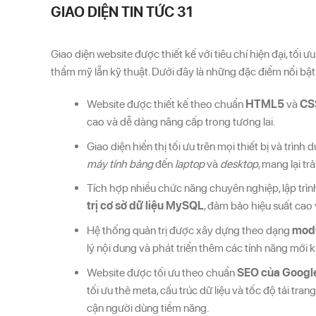
GIAO DIỆN TIN TỨC 31
Giao diện website được thiết kế với tiêu chí hiện đại, tối 
thẩm mỹ lẫn kỹ thuật. Dưới đây là những đặc điểm nổi bật t
Website được thiết kế theo chuẩn
HTML5
và
CS
cao và dễ dàng nâng cấp trong tương lai.
Giao diện hiển thị tối ưu trên mọi thiết bị và trình
máy tính bảng
đến
laptop
và
desktop
, mang lại t
Tích hợp nhiều chức năng chuyên nghiệp, lập trì
trị cơ sở dữ liệu MySQL
, đảm bảo hiệu suất cao
Hệ thống quản trị được xây dựng theo dạng
modu
lý nội dung và phát triển thêm các tính năng mới kh
Website được tối ưu theo chuẩn
SEO của Googl
tối ưu thẻ meta, cấu trúc dữ liệu và tốc độ tải tra
cận người dùng tiềm năng.