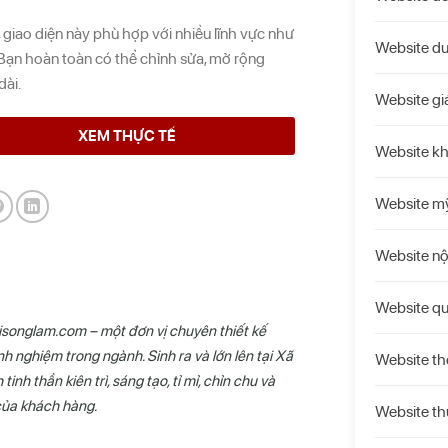
, giao diện này phù hợp với nhiều lĩnh vực như
Website du
 Bạn hoàn toàn có thể chỉnh sửa, mở rộng
dài.
Website gi
XEM THỰC TẾ
Website k
Website m
Website nộ
Website qu
aisonglam.com – một đơn vị chuyên thiết kế
h nghiệm trong ngành. Sinh ra và lớn lên tại Xã
Website th
nh thần kiên trì, sáng tạo, tỉ mỉ, chỉn chu và
của khách hàng.
Website t