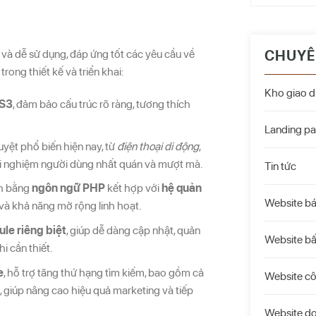
ưu và dễ sử dụng, đáp ứng tốt các yêu cầu về
CHUYÊ
rong thiết kế và triển khai:
Kho giao d
S3
, đảm bảo cấu trúc rõ ràng, tương thích
Landing p
 duyệt phổ biến hiện nay, từ
điện thoại di động
,
rải nghiệm người dùng nhất quán và mượt mà.
Tin tức
nh bằng
ngôn ngữ PHP
kết hợp với
hệ quản
Website b
 và khả năng mở rộng linh hoạt.
le riêng biệt
, giúp dễ dàng cập nhật, quản
Website bấ
i cần thiết.
e
, hỗ trợ tăng thứ hạng tìm kiếm, bao gồm cả
Website c
ng, giúp nâng cao hiệu quả marketing và tiếp
Website d