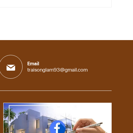
Email
traisonglam93@gmail.com