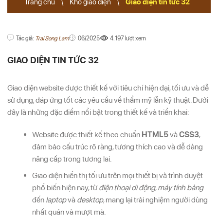
Trang chủ
\
Kho giao diện
\
Giao diện tin tức 32
Tác giả:
Trai Song Lam
06/2025
4.197 lượt xem
GIAO DIỆN TIN TỨC 32
Giao diện website được thiết kế với tiêu chí hiện đại, tối ưu và dễ
sử dụng, đáp ứng tốt các yêu cầu về thẩm mỹ lẫn kỹ thuật. Dưới
đây là những đặc điểm nổi bật trong thiết kế và triển khai:
Website được thiết kế theo chuẩn
HTML5
và
CSS3
,
đảm bảo cấu trúc rõ ràng, tương thích cao và dễ dàng
nâng cấp trong tương lai.
Giao diện hiển thị tối ưu trên mọi thiết bị và trình duyệt
phổ biến hiện nay, từ
điện thoại di động
,
máy tính bảng
đến
laptop
và
desktop
, mang lại trải nghiệm người dùng
nhất quán và mượt mà.