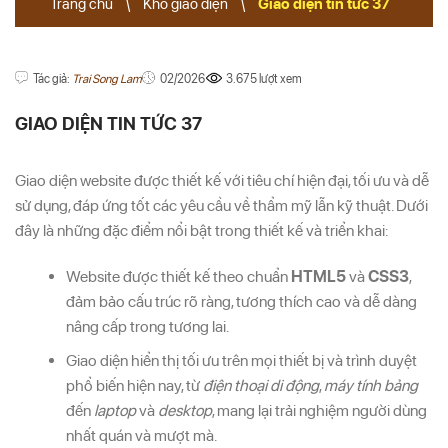
Trang chủ
\
Kho giao diện
\
Giao diện tin tức 37
Tác giả:
Trai Song Lam
02/2026
3.675 lượt xem
GIAO DIỆN TIN TỨC 37
Giao diện website được thiết kế với tiêu chí hiện đại, tối ưu và dễ
sử dụng, đáp ứng tốt các yêu cầu về thẩm mỹ lẫn kỹ thuật. Dưới
đây là những đặc điểm nổi bật trong thiết kế và triển khai:
Website được thiết kế theo chuẩn
HTML5
và
CSS3
,
đảm bảo cấu trúc rõ ràng, tương thích cao và dễ dàng
nâng cấp trong tương lai.
Giao diện hiển thị tối ưu trên mọi thiết bị và trình duyệt
phổ biến hiện nay, từ
điện thoại di động
,
máy tính bảng
đến
laptop
và
desktop
, mang lại trải nghiệm người dùng
nhất quán và mượt mà.