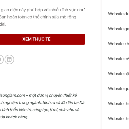
, giao diện này phù hợp với nhiều lĩnh vực như
Website du
 Bạn hoàn toàn có thể chỉnh sửa, mở rộng
dài.
Website gi
XEM THỰC TẾ
Website k
Website m
Website nộ
Website qu
aisonglam.com – một đơn vị chuyên thiết kế
h nghiệm trong ngành. Sinh ra và lớn lên tại Xã
Website th
nh thần kiên trì, sáng tạo, tỉ mỉ, chỉn chu và
của khách hàng.
Website t