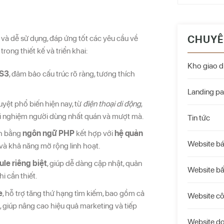
ưu và dễ sử dụng, đáp ứng tốt các yêu cầu về
CHUYÊ
rong thiết kế và triển khai:
Kho giao d
S3
, đảm bảo cấu trúc rõ ràng, tương thích
Landing p
 duyệt phổ biến hiện nay, từ
điện thoại di động
,
rải nghiệm người dùng nhất quán và mượt mà.
Tin tức
nh bằng
ngôn ngữ PHP
kết hợp với
hệ quản
Website b
 và khả năng mở rộng linh hoạt.
le riêng biệt
, giúp dễ dàng cập nhật, quản
Website bấ
i cần thiết.
e
, hỗ trợ tăng thứ hạng tìm kiếm, bao gồm cả
Website c
ng, giúp nâng cao hiệu quả marketing và tiếp
Website d