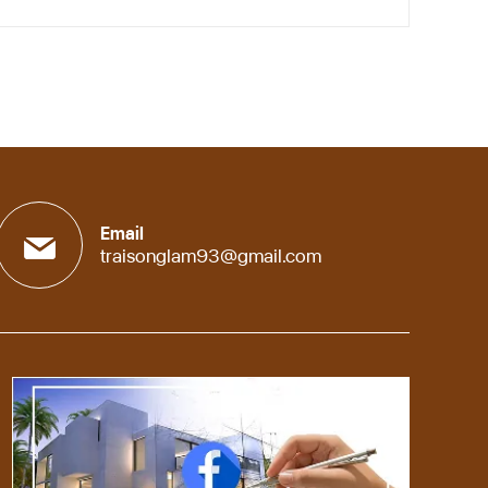
Email
traisonglam93@gmail.com