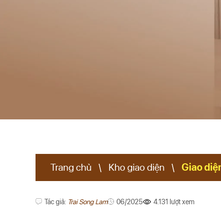
XEM THÊM
Trang chủ
\
Kho giao diện
\
Giao diệ
Tác giả:
Trai Song Lam
06/2025
4.131 lượt xem