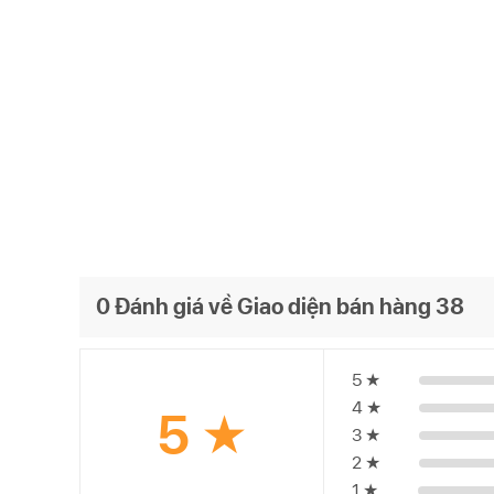
0 Đánh giá về Giao diện bán hàng 38
5 ★
4 ★
5 ★
3 ★
2 ★
1 ★