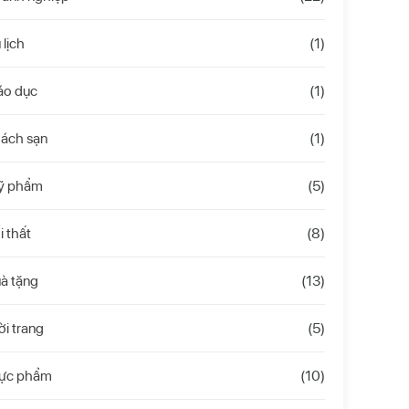
 lịch
(1)
áo dục
(1)
hách sạn
(1)
ỹ phẩm
(5)
i thất
(8)
à tặng
(13)
ời trang
(5)
hực phẩm
(10)