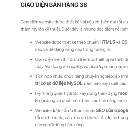
GIAO DIỆN BÁN HÀNG 38
Giao diện website được thiết kế với tiêu chí hiện đại, tối 
thẩm mỹ lẫn kỹ thuật. Dưới đây là những đặc điểm nổi bật t
Website được thiết kế theo chuẩn
HTML5
và
CS
cao và dễ dàng nâng cấp trong tương lai.
Giao diện hiển thị tối ưu trên mọi thiết bị và trình
máy tính bảng
đến
laptop
và
desktop
, mang lại t
Tích hợp nhiều chức năng chuyên nghiệp, lập trì
trị cơ sở dữ liệu MySQL
, đảm bảo hiệu suất cao
Hệ thống quản trị được xây dựng theo dạng
modu
lý nội dung và phát triển thêm các tính năng mới kh
Website được tối ưu theo chuẩn
SEO của Googl
tối ưu thẻ meta, cấu trúc dữ liệu và tốc độ tải tra
cận người dùng tiềm năng.