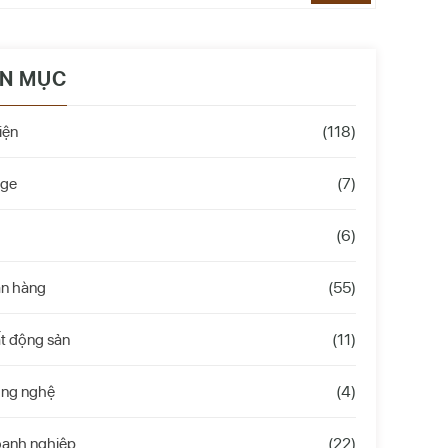
N MỤC
iện
(118)
age
(7)
(6)
án hàng
(55)
t động sản
(11)
ông nghệ
(4)
oanh nghiệp
(22)