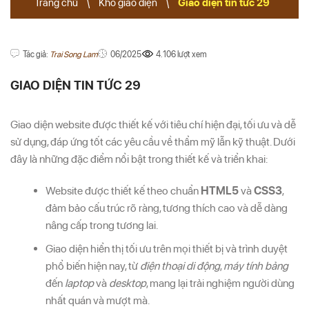
Trang chủ
\
Kho giao diện
\
Giao diện tin tức 29
Tác giả:
Trai Song Lam
06/2025
4.106 lượt xem
GIAO DIỆN TIN TỨC 29
Giao diện website được thiết kế với tiêu chí hiện đại, tối ưu và dễ
sử dụng, đáp ứng tốt các yêu cầu về thẩm mỹ lẫn kỹ thuật. Dưới
đây là những đặc điểm nổi bật trong thiết kế và triển khai:
Website được thiết kế theo chuẩn
HTML5
và
CSS3
,
đảm bảo cấu trúc rõ ràng, tương thích cao và dễ dàng
nâng cấp trong tương lai.
Giao diện hiển thị tối ưu trên mọi thiết bị và trình duyệt
phổ biến hiện nay, từ
điện thoại di động
,
máy tính bảng
đến
laptop
và
desktop
, mang lại trải nghiệm người dùng
nhất quán và mượt mà.